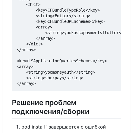
    <dict>

        <key>CFBundleTypeRole</key>

        <string>Editor</string>

        <key>CFBundleURLSchemes</key>

        <array>

            <string>yookassapaymentsflutter</stri
        </array>

    </dict>

</array>

<key>LSApplicationQueriesSchemes</key>

<array>

    <string>yoomoneyauth</string>

    <string>sberpay</string>

Решение проблем
подключения/сборки
pod install` завершается с ошибкой