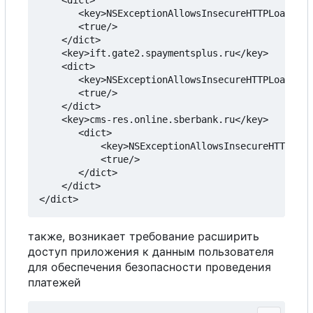
    <dict>

       <key>NSExceptionAllowsInsecureHTTPLoads</k
       <true/>

    </dict>

    <key>ift.gate2.spaymentsplus.ru</key>

    <dict>

       <key>NSExceptionAllowsInsecureHTTPLoads</k
       <true/>

    </dict>

    <key>cms-res.online.sberbank.ru</key>

       <dict>

           <key>NSExceptionAllowsInsecureHTTPLoad
           <true/>

       </dict>

    </dict>

также, возникает требование расширить
доступ приложения к данным пользователя
для обеспечения безопасности проведения
платежей