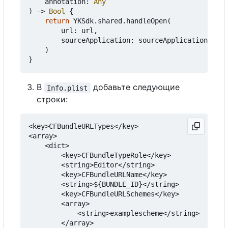
annotation
:
Any
)
->
Bool
{
return
YKSdk
.
shared
.
handleOpen
(
url
:
url
,
sourceApplication
:
sourceApplication
)
}
В
добавьте следующие
Info.plist
строки:
<key>CFBundleURLTypes</key>

<array>

    <dict>

        <key>CFBundleTypeRole</key>

        <string>Editor</string>

        <key>CFBundleURLName</key>

        <string>${BUNDLE_ID}</string>

        <key>CFBundleURLSchemes</key>

        <array>

            <string>examplescheme</string>

        </array>
