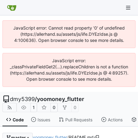
JavaScript error: Cannot read property '0' of undefined
(https://allerhand.su/assets/js/iife.DYEzIdse.js @
4:100636). Open browser console to see more details.
JavaScript error:
_classPrivateFieldGet2(...).replaceChildren is not a function
(https://allerhand.su/assets/js/iife.DYEzIdse.js @ 4:89257).
Open browser console to see more details.
dmy5399
/
yoomoney_flutter
1
0
0
Code
Issues
Pull Requests
Actions
yoomoney_flutter
/
README.md
master