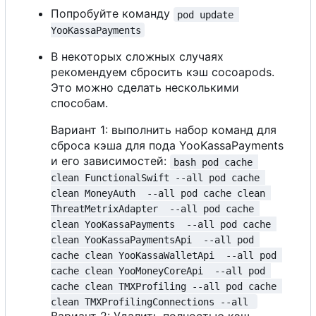
Попробуйте команду
pod update 
YooKassaPayments
В некоторых сложных случаях
рекомендуем сбросить кэш cocoapods.
Это можно сделать несколькими
способам.
Вариант 1: выполнить набор команд для
сброса кэша для пода YooKassaPayments
и его зависимостей:
bash pod cache 
clean FunctionalSwift --all pod cache 
clean MoneyAuth  --all pod cache clean 
ThreatMetrixAdapter  --all pod cache 
clean YooKassaPayments  --all pod cache 
clean YooKassaPaymentsApi  --all pod 
cache clean YooKassaWalletApi  --all pod 
cache clean YooMoneyCoreApi  --all pod 
cache clean TMXProfiling --all pod cache 
clean TMXProfilingConnections --all 