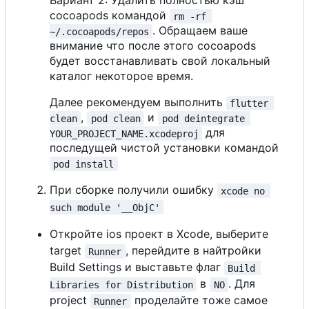
Вариант 2: Удалить полностью кэш
cocoapods командой
rm -rf 
. Обращаем ваше
~/.cocoapods/repos
внимание что после этого cocoapods
будет восстанавливать свой локальный
каталог некоторое время.
Далее рекомендуем выполнить
flutter 
,
и
clean
pod clean
pod deintegrate 
для
YOUR_PROJECT_NAME.xcodeproj
последущей чистой установки командой
pod install
При сборке получили ошибку
xcode no 
such module '__ObjC'
Откройте ios проект в Xcode, выберите
target
, перейдите в найтройки
Runner
Build Settings и выставьте флаг
Build 
в
. Для
Libraries for Distribution
NO
project
проделайте тоже самое
Runner