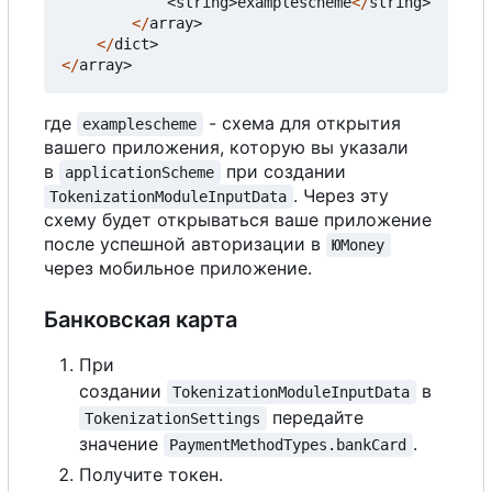
<
string
>
examplescheme
</
string
>
</
array
>
</
dict
>
</
array
>
где
- схема для открытия
examplescheme
вашего приложения, которую вы указали
в
при создании
applicationScheme
. Через эту
TokenizationModuleInputData
схему будет открываться ваше приложение
после успешной авторизации в
ЮMoney
через мобильное приложение.
Банковская карта
При
создании
в
TokenizationModuleInputData
передайте
TokenizationSettings
значение
.
PaymentMethodTypes.bankCard
Получите токен.