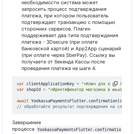
необходимости система может
запросить процесс подтверждения
платежа, при котором пользователь
подтверждает транзакцию с помощью
сторонних сервисов. Плагин
поддерживает два типа подтверждения
платежа - 3Dsecure (при оплате
банковской картой) и App2App сценарий
(при оплате через SberPay). Ссылку вы
получаете от бекенда Кассы после
проведения платежа на шаге 4.
var
clientApplicationKey
=
"<Ключ для клиентских 
var
shopId
=
"<Идентификатор магазина в ЮKassa)>"
await
YookassaPaymentsFlutter
.
confirmation
(
confir
Завершение
процесса
YookassaPaymentsFlutter.confirmatio