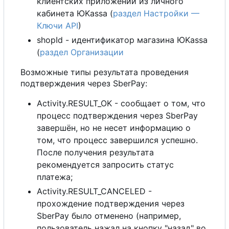
клиентских приложений из личного
кабинета ЮKassa (
раздел Настройки —
Ключи API
)
shopId - идентификатор магазина ЮKassa
(
раздел Организации
Возможные типы результата проведения
подтверждения через SberPay:
Activity.RESULT_OK - сообщает о том, что
процесс подтверждения через SberPay
завершён, но не несет информацию о
том, что процесс завершился успешно.
После получения результата
рекомендуется запросить статус
платежа;
Activity.RESULT_CANCELED -
прохождение подтверждения через
SberPay было отменено (например,
пользователь нажал на кнопку "назад" во