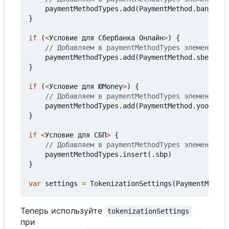
paymentMethodTypes
.
add
(
PaymentMethod
.
bankCard
}
if
(
<
Условие
для
Сбербанка
Онлайн
>
)
{
paymentMethodTypes
.
add
(
PaymentMethod
.
sberbank
}
if
(
<
Условие
для
Ю
Money
>
)
{
paymentMethodTypes
.
add
(
PaymentMethod
.
yooMoney
}
if
<
Условие
для
СБП
>
{
paymentMethodTypes
.
insert
(.
sbp
)
}
var
settings
=
TokenizationSettings
(
PaymentMethod
Теперь используйте
tokenizationSettings
при