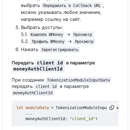
выбрать
,
Передавать в Callback URL
можно указывать любое значение,
например ссылку на сайт.
Выбрать доступы:
5.1.
->
Кошелёк ЮMoney
Просмотр
5.2.
->
Профиль ЮMoney
Просмотр
Нажать
Зарегистрировать
Передать
в параметре
client id
moneyAuthClientId
При создании
TokenizationModuleInputData
передать
в параметре
client id
moneyAuthClientId
let
moduleData
=
TokenizationModuleInputData
(
...
moneyAuthClientId
:
"client_id"
)