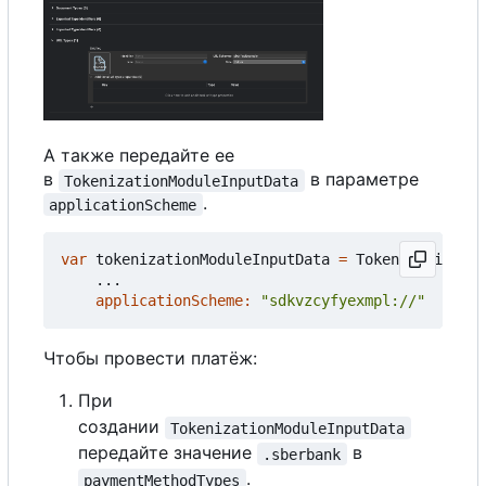
А также передайте ее
в
в параметре
TokenizationModuleInputData
.
applicationScheme
var
tokenizationModuleInputData
=
TokenizationMod
...
applicationScheme:
"sdkvzcyfyexmpl://"
Чтобы провести платёж:
При
создании
TokenizationModuleInputData
передайте значение
в
.sberbank
.
paymentMethodTypes