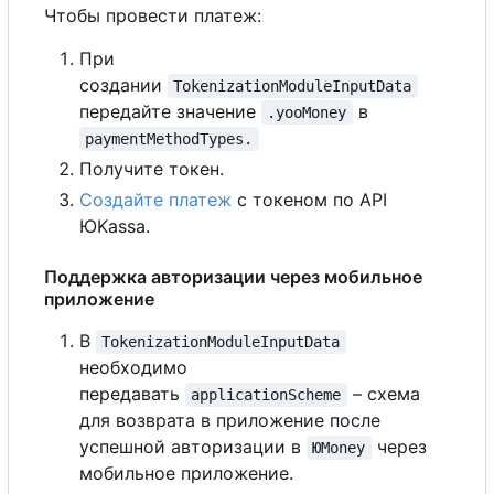
Чтобы провести платеж:
При
создании
TokenizationModuleInputData
передайте значение
в
.yooMoney
paymentMethodTypes.
Получите токен.
Создайте платеж
с токеном по API
ЮKassa.
Поддержка авторизации через мобильное
приложение
В
TokenizationModuleInputData
необходимо
передавать
– схема
applicationScheme
для возврата в приложение после
успешной авторизации в
через
ЮMoney
мобильное приложение.