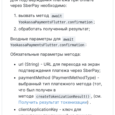
через SberPay необходимо:
вызвать метод
await 
;
YookassaPaymentsFlutter.confirmation
обработать полученный результат;
Входные параметры для
await 
:
YookassaPaymentsFlutter.confirmation
Обязательные параметры метода:
url (String) - URL для перехода на экран
подтверждения платежа через SberPay;
paymentMethod (PaymentMethodType) -
выбранный тип платежного метода (тот,
что был получен в
методе
, (см.
createTokenizationResult()
Получить результат токенизации
) .
clientApplicationKey - ключ для