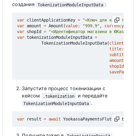
создания
:
TokenizationModuleInputData
var
clientApplicationKey
=
"<Ключ для клиентских 
var
amount
=
Amount
(
value:
"999.9"
,
currency:
Cur
var
shopId
=
"<Идентификатор магазина в ЮKassa)>"
var
tokenizationModuleInputData
=
TokenizationModuleInputData
(
clientAppli
title:
"Кос
subtitle:
"
amount:
amo
shopId:
sho
savePayment
Запустите процесс токенизации с
кейсом
и передайте
.tokenization
.
TokenizationModuleInputData
var
result
=
await
YookassaPaymentsFlutter
.
tokeni
Получите token в
TokenizationResult