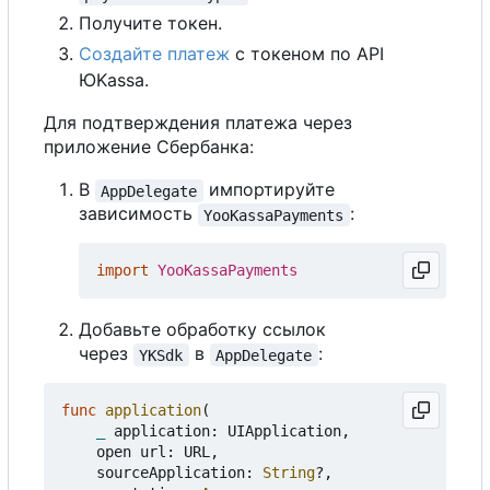
Получите токен.
Создайте платеж
с токеном по API
ЮKassa.
Для подтверждения платежа через
приложение Сбербанка:
В
импортируйте
AppDelegate
зависимость
:
YooKassaPayments
import
YooKassaPayments
Добавьте обработку ссылок
через
в
:
YKSdk
AppDelegate
func
application
(
_
application
:
UIApplication
,
open
url
:
URL
,
sourceApplication
:
String
?,