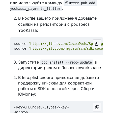
или используйте команду
flutter pub add 
.
yookassa_payments_flutter
В Podfile вашего приложения добавьте
ссылки на репозитории с podspecs
YooKassa:
source
'https://github.com/CocoaPods/Specs.git'
source
'https://git.yoomoney.ru/scm/sdk/cocoa-pod
Запустите
в
pod install --repo-update
директории рядом
с
Runner.xcworkspace
В
Info.plist своего приложения добавьте
поддержку url-схем для корректной
работы mSDK с оплатой через Сбер и
ЮMoney:
<key>CFBundleURLTypes</key>

<array>
