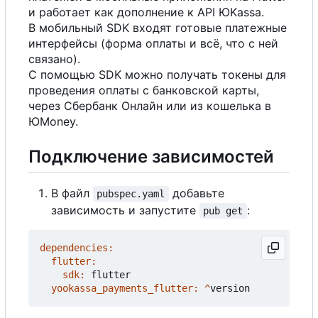
и работает как дополнение к API ЮKassa.
В мобильный SDK входят готовые платежные
интерфейсы (форма оплаты и всё, что с ней
связано).
С помощью SDK можно получать токены для
проведения оплаты с банковской карты,
через Сбербанк Онлайн или из кошелька в
ЮMoney.
Подключение зависимостей
В
файл
добавьте
pubspec.yaml
зависимость и запустите
:
pub get
dependencies:
flutter:
sdk:
flutter
yookassa_payments_flutter:
^
version