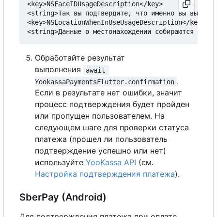
<key>NSFaceIDUsageDescription</key>

<string>Так вы подтвердите, что именно вы выполня
<key>NSLocationWhenInUseUsageDescription</key>

Обработайте результат
выполнения
await 
.
YookassaPaymentsFlutter.confirmation
Если в результате нет ошибки, значит
процесс подтверждения будет пройден
или пропущен пользователем. На
следующем шаге для проверки статуса
платежа (прошел ли пользователь
подтверждение успешно или нет)
используйте
YooKassa API
(см.
Настройка подтверждения платежа
).
SberPay (Android)
Для подтверждения платежа при оплате