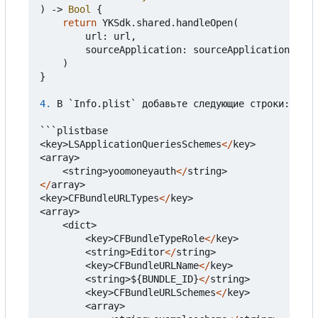
)
->
Bool
{
return
YKSdk
.
shared
.
handleOpen
(
url
:
url
,
sourceApplication
:
sourceApplication
)
}
4.
В
`
Info
.
plist
`
добавьте
следующие
строки
:
```
plistbase
<
key
>
LSApplicationQueriesSchemes
</
key
>
<
array
>
<
string
>
yoomoneyauth
</
string
>
</
array
>
<
key
>
CFBundleURLTypes
</
key
>
<
array
>
<
dict
>
<
key
>
CFBundleTypeRole
</
key
>
<
string
>
Editor
</
string
>
<
key
>
CFBundleURLName
</
key
>
<
string
>
$
{
BUNDLE_ID
}
</
string
>
<
key
>
CFBundleURLSchemes
</
key
>
<
array
>