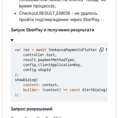
время процесса);
Checkout.RESULT_ERROR - не удалось
пройти подтверждение через SberPay.
Запуск SberPay и получение результата
var
res
=
await
YookassaPaymentsFlutter
.
confirmat
controller
.
text
,
result
.
paymentMethodType
,
config
.
clientApplicationKey
,
config
.
shopId
);
showDialog
(
context:
context
,
builder:
(
context
)
=>
const
AlertDialog
(
conte
);
Запрос разрешений