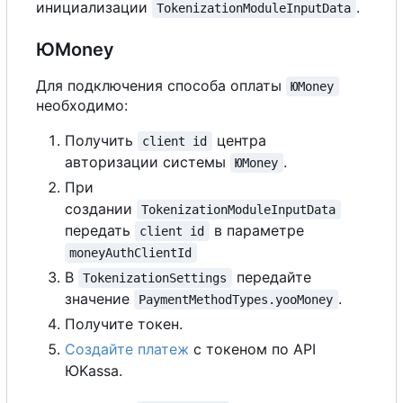
инициализации
.
TokenizationModuleInputData
ЮMoney
Для подключения способа оплаты
ЮMoney
необходимо:
Получить
центра
client id
авторизации системы
.
ЮMoney
При
создании
TokenizationModuleInputData
передать
в параметре
client id
moneyAuthClientId
В
передайте
TokenizationSettings
значение
.
PaymentMethodTypes.yooMoney
Получите токен.
Создайте платеж
с токеном по API
ЮKassa.