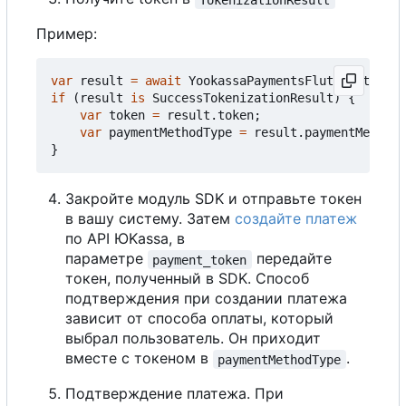
Пример:
var
result
=
await
YookassaPaymentsFlutter
.
tokeni
if
(
result
is
SuccessTokenizationResult
)
{
var
token
=
result
.
token
;
var
paymentMethodType
=
result
.
paymentMethodT
}
Закройте модуль SDK и отправьте токен
в вашу систему. Затем
создайте платеж
по API ЮKassa, в
параметре
передайте
payment_token
токен, полученный в SDK. Способ
подтверждения при создании платежа
зависит от способа оплаты, который
выбрал пользователь. Он приходит
вместе с токеном в
.
paymentMethodType
Подтверждение платежа. При