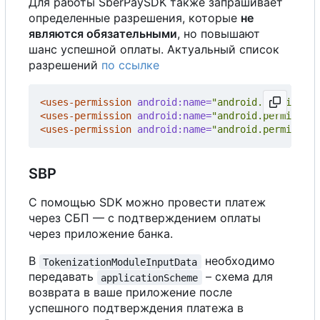
Для работы SberPaySDK также запрашивает
определенные разрешения, которые
не
являются обязательными
, но повышают
шанс успешной оплаты. Актуальный список
разрешений
по ссылке
<uses-permission
android:name=
"android.permission
<uses-permission
android:name=
"android.permission
<uses-permission
android:name=
"android.permission
SBP
С помощью SDK можно провести платеж
через СБП — с подтверждением оплаты
через приложение банка.
В
необходимо
TokenizationModuleInputData
передавать
– схема для
applicationScheme
возврата в ваше приложение после
успешного подтверждения платежа в