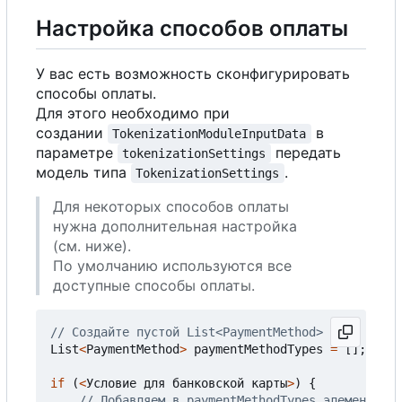
Настройка способов оплаты
У вас есть возможность сконфигурировать
способы оплаты.
Для этого необходимо при
создании
в
TokenizationModuleInputData
параметре
передать
tokenizationSettings
модель типа
.
TokenizationSettings
Для некоторых способов оплаты
нужна дополнительная настройка
(см. ниже).
По умолчанию используются все
доступные способы оплаты.
List
<
PaymentMethod
>
paymentMethodTypes
=
[];
if
(
<
Условие
для
банковской
карты
>
)
{