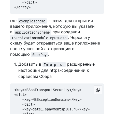
    </dict>

где
- схема для открытия
examplescheme
вашего приложения, которую вы указали
в
при создании
applicationScheme
. Через эту
TokenizationModuleInputData
схему будет открываться ваше приложение
после успешной авторизации с
помощью
.
SberPay
Добавить в
расширенные
Info.plist
настройки для https-соединений к
сервисам Сбера
<key>NSAppTransportSecurity</key>

<dict>

    <key>NSExceptionDomains</key>

    <dict>

    <key>gate1.spaymentsplus.ru</key>
