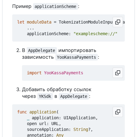
Пример
:
applicationScheme
let
moduleData
=
TokenizationModuleInputData
(
...
applicationScheme
:
"examplescheme://"
В
импортировать
AppDelegate
зависимость
:
YooKassaPayments
import
YooKassaPayments
Добавить обработку ссылок
через
в
:
YKSdk
AppDelegate
func
application
(
_
application
:
UIApplication
,
open
url
:
URL
,
sourceApplication
:
String
?,
annotation
:
Any