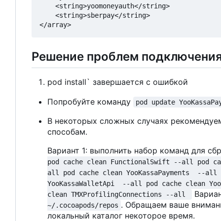
    <string>yoomoneyauth</string>

    <string>sberpay</string>

Решение проблем подключени
pod install` завершается с ошибкой
Попробуйте команду
pod update YooKassaPa
В некоторых сложных случаях рекомендуем
способам.
Вариант 1: выполнить набор команд для сб
pod cache clean FunctionalSwift --all pod ca
all pod cache clean YooKassaPayments  --all 
YooKassaWalletApi  --all pod cache clean Yoo
Вариан
clean TMXProfilingConnections --all 
. Обращаем ваше вниман
~/.cocoapods/repos
локальный каталог некоторое время.