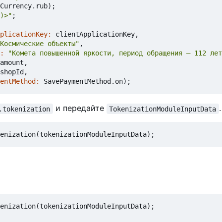
Currency
.
rub
);
)>"
;
plicationKey:
clientApplicationKey
,
Космические объекты"
,
:
"Комета повышенной яркости, период обращения — 112 лет
amount
,
shopId
,
entMethod:
SavePaymentMethod
.
on
);
и передайте
.
.tokenization
TokenizationModuleInputData
enization
(
tokenizationModuleInputData
);
enization
(
tokenizationModuleInputData
);