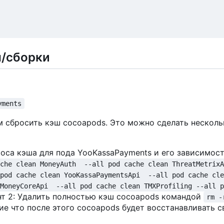
я/сборки
yments
 сбросить кэш cocoapods. Это можно сделать нескол
роса кэша для пода YooKassaPayments и его зависимос
che clean MoneyAuth  --all pod cache clean ThreatMetrixA
pod cache clean YooKassaPaymentsApi  --all pod cache cle
MoneyCoreApi  --all pod cache clean TMXProfiling --all p
т 2: Удалить полностью кэш cocoapods командой
rm -
ие что после этого cocoapods будет восстанавливать 