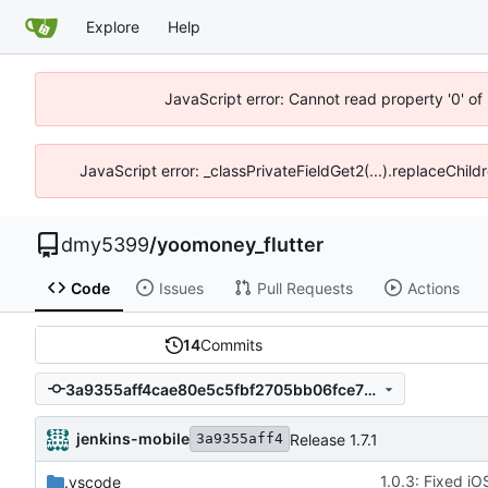
Explore
Help
JavaScript error: Cannot read property '0' of
JavaScript error: _classPrivateFieldGet2(...).replaceChild
dmy5399
/
yoomoney_flutter
Code
Issues
Pull Requests
Actions
14
Commits
3a9355aff4cae80e5c5fbf2705bb06fce73247de
jenkins-mobile
Release 1.7.1
3a9355aff4
1.0.3: Fixed iO
.vscode