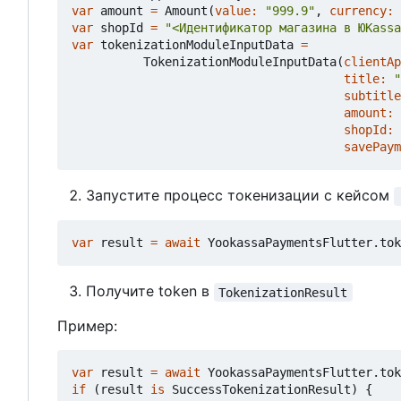
var
amount
=
Amount
(
value:
"999.9"
,
currency:
var
shopId
=
"<Идентификатор магазина в ЮKassa
var
tokenizationModuleInputData
=
TokenizationModuleInputData
(
clientAp
title:
"
subtitle
amount:
shopId:
savePaym
Запустите процесс токенизации с кейсом
var
result
=
await
YookassaPaymentsFlutter
.
tok
Получите token в
TokenizationResult
Пример:
var
result
=
await
YookassaPaymentsFlutter
.
tok
if
(
result
is
SuccessTokenizationResult
)
{