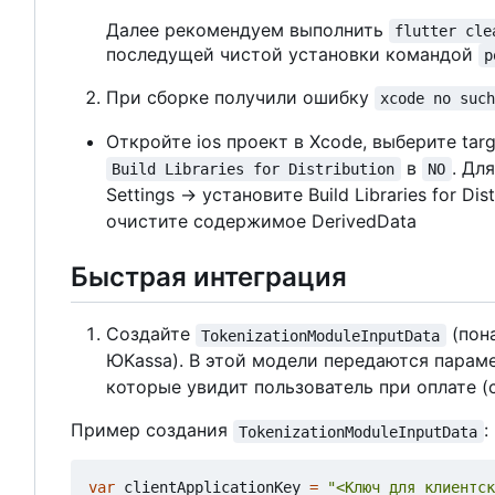
Далее рекомендуем выполнить
flutter cle
последущей чистой установки командой
p
При сборке получили ошибку
xcode no suc
Откройте ios проект в Xcode, выберите tar
в
. Дл
Build Libraries for Distribution
NO
Settings -> установите Build Libraries for Dis
очистите содержимое DerivedData
Быстрая интеграция
Создайте
(пон
TokenizationModuleInputData
ЮKassa). В этой модели передаются парам
которые увидит пользователь при оплате (с
Пример создания
:
TokenizationModuleInputData
var
clientApplicationKey
=
"<Ключ для клиентск