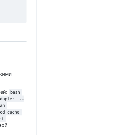
ькими
тей:
bash 
dapter  --
an 
od cache 
rf 
свой