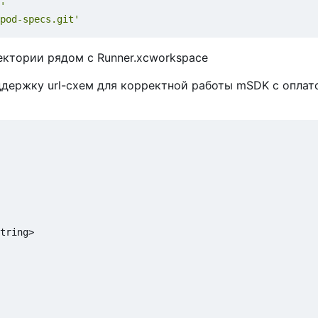
'
pod-specs.git'
ектории рядом
с
Runner.xcworkspace
оддержку url-схем для корректной работы mSDK с оплат
tring>
