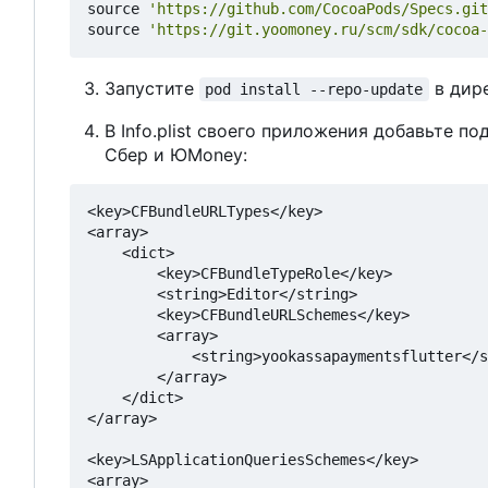
source
'https://github.com/CocoaPods/Specs.git
source
'https://git.yoomoney.ru/scm/sdk/cocoa-
Запустите
в дир
pod install --repo-update
В
Info.plist своего приложения добавьте п
Сбер и ЮMoney:
<key>CFBundleURLTypes</key>

<array>

    <dict>

        <key>CFBundleTypeRole</key>

        <string>Editor</string>

        <key>CFBundleURLSchemes</key>

        <array>

            <string>yookassapaymentsflutter</s
        </array>

    </dict>

</array>

<key>LSApplicationQueriesSchemes</key>

<array>
