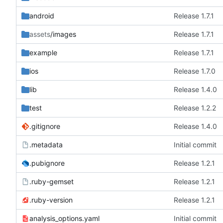
android
Release 1.7.1
assets
/images
Release 1.7.1
example
Release 1.7.1
ios
Release 1.7.0
lib
Release 1.4.0
test
Release 1.2.2
.gitignore
Release 1.4.0
.metadata
Initial commit
.pubignore
Release 1.2.1
.ruby-gemset
Release 1.2.1
.ruby-version
Release 1.2.1
analysis_options.yaml
Initial commit