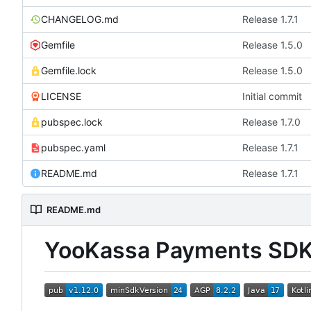
CHANGELOG.md
Release 1.7.1
Gemfile
Release 1.5.0
Gemfile.lock
Release 1.5.0
LICENSE
Initial commit
pubspec.lock
Release 1.7.0
pubspec.yaml
Release 1.7.1
README.md
Release 1.7.1
README.md
YooKassa Payments SD