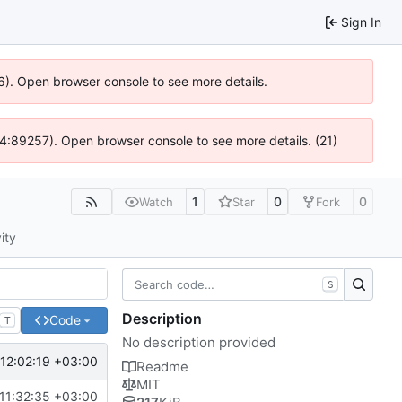
Sign In
36). Open browser console to see more details.
 @ 4:89257). Open browser console to see more details. (21)
1
0
0
Watch
Star
Fork
ity
S
Description
Code
T
No description provided
12:02:19 +03:00
Readme
MIT
ve SuccessTokenizationResult, ErrorTokenizationResult and CanceledT
11:32:35 +03:00