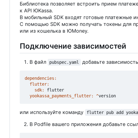
Библиотека позволяет встроить прием платеже
к API ЮKassa.
В мобильный SDK входят готовые платежные инт
С помощью SDK можно получать токены для пр
или из кошелька в ЮMoney.
Подключение зависимостей
В
файл
добавьте зависимость
pubspec.yaml
dependencies:
flutter:
sdk:
flutter
yookassa_payments_flutter:
^
version
или используйте команду
flutter pub add yook
В Podfile вашего приложения добавьте ссы