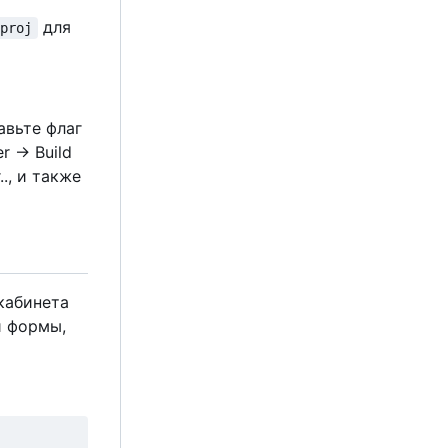
для
eproj
тавьте флаг
 -> Build
.., и также
 кабинета
й формы,