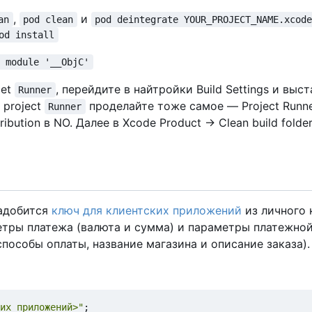
,
и
an
pod clean
pod deintegrate YOUR_PROJECT_NAME.xcod
od install
h module '__ObjC'
get
, перейдите в найтройки Build Settings и выс
Runner
я project
проделайте тоже самое — Project Runner
Runner
tribution в NO. Далее в Xcode Product -> Clean build folder
адобится
ключ для клиентских приложений
из личного
етры платежа (валюта и сумма) и параметры платежно
пособы оплаты, название магазина и описание заказа).
их приложений>"
;