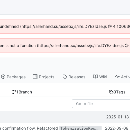
 undefined (https://allerhand.su/assets/js/iife.DYEzIdse.js @ 4:1006
ren is not a function (https://allerhand.su/assets/js/iife.DYEzIdse.js
Packages
Projects
Releases
Wiki
Activ
1
Branch
0
Tags
2025-01-13 
S confirmation flow. Refactored
, now it's ha
2022-09-08 
TokenizationResult