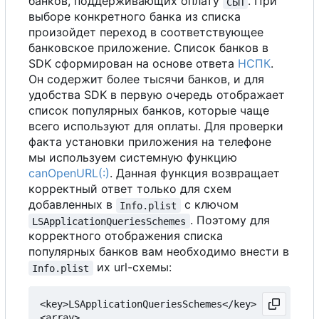
банков, поддерживающих оплату
. При
СБП
выборе конкретного банка из списка
произойдет переход в соответствующее
банковское приложение. Список банков в
SDK сформирован на основе ответа
НСПК
.
Он содержит более тысячи банков, и для
удобства SDK в первую очередь отображает
список популярных банков, которые чаще
всего используют для оплаты. Для проверки
факта установки приложения на телефоне
мы используем системную функцию
canOpenURL(:)
. Данная функция возвращает
корректный ответ только для схем
добавленных в
с
ключом
Info.plist
. Поэтому для
LSApplicationQueriesSchemes
корректного отображения списка
популярных банков вам необходимо внести в
их url-схемы:
Info.plist
<key>LSApplicationQueriesSchemes</key>

<array>
