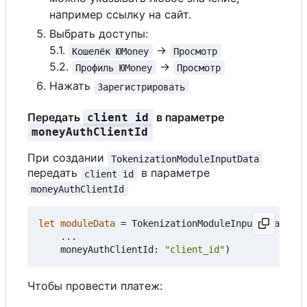
например ссылку на сайт.
Выбрать доступы:
5.1.
->
Кошелёк ЮMoney
Просмотр
5.2.
->
Профиль ЮMoney
Просмотр
Нажать
Зарегистрировать
Передать
в параметре
client id
moneyAuthClientId
При создании
TokenizationModuleInputData
передать
в параметре
client id
moneyAuthClientId
let
moduleData
=
TokenizationModuleInputData
(
...
moneyAuthClientId
:
"client_id"
)
Чтобы провести платеж: