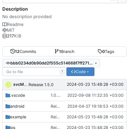
Description
No description provided
Readme
MIT
217
KiB
12
Commits
1
Branch
0
Tags
bbb0234d0b90dd2f555c514668f7ff2713134108
Code
T
svcMobileCi
2024-05-23 15:48:28 +03:00
Release 1.5.0
1.0.3: Fixed iOS confirmation flow. Refactored
2022-09-08 11:32:35 +03:00
.vscode
android
Release 1.4.0
2024-04-27 19:18:53 +03:00
example
Release 1.5.0
2024-05-23 15:48:28 +03:00
ios
Release 1.5.0
2024-05-23 15:48:28 +03:00