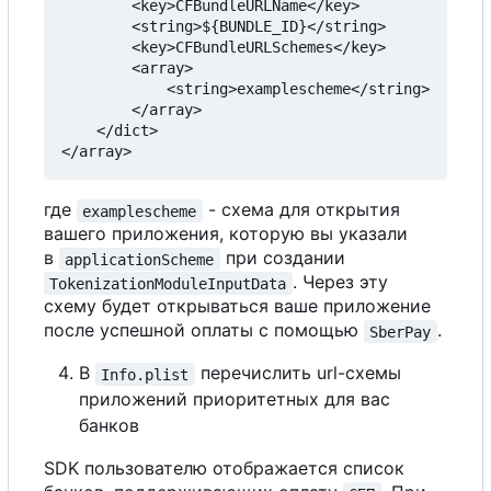
        <key>CFBundleURLName</key>

        <string>${BUNDLE_ID}</string>

        <key>CFBundleURLSchemes</key>

        <array>

            <string>examplescheme</string>

        </array>

    </dict>

где
- схема для открытия
examplescheme
вашего приложения, которую вы указали
в
при создании
applicationScheme
. Через эту
TokenizationModuleInputData
схему будет открываться ваше приложение
после успешной оплаты с помощью
.
SberPay
В
перечислить url-схемы
Info.plist
приложений приоритетных для вас
банков
SDK пользователю отображается список