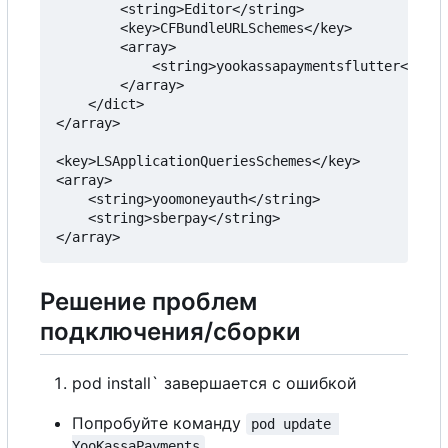
        <string>Editor</string>

        <key>CFBundleURLSchemes</key>

        <array>

            <string>yookassapaymentsflutter</stri
        </array>

    </dict>

</array>

<key>LSApplicationQueriesSchemes</key>

<array>

    <string>yoomoneyauth</string>

    <string>sberpay</string>

Решение проблем
подключения/сборки
pod install` завершается с ошибкой
Попробуйте команду
pod update 
YooKassaPayments