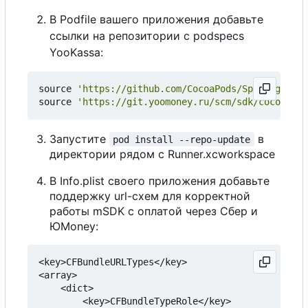
В Podfile вашего приложения добавьте
ссылки на репозитории с podspecs
YooKassa:
source
'https://github.com/CocoaPods/Specs.git'
source
'https://git.yoomoney.ru/scm/sdk/cocoa-pod
Запустите
в
pod install --repo-update
директории рядом
с
Runner.xcworkspace
В
Info.plist своего приложения добавьте
поддержку url-схем для корректной
работы mSDK с оплатой через Сбер и
ЮMoney:
<key>CFBundleURLTypes</key>

<array>

    <dict>

        <key>CFBundleTypeRole</key>
