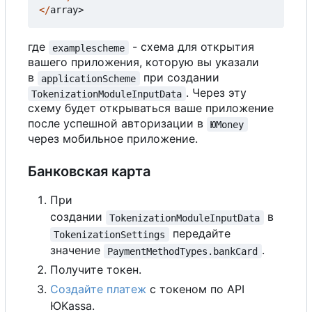
</
array
>
где
- схема для открытия
examplescheme
вашего приложения, которую вы указали
в
при создании
applicationScheme
. Через эту
TokenizationModuleInputData
схему будет открываться ваше приложение
после успешной авторизации в
ЮMoney
через мобильное приложение.
Банковская карта
При
создании
в
TokenizationModuleInputData
передайте
TokenizationSettings
значение
.
PaymentMethodTypes.bankCard
Получите токен.
Создайте платеж
с токеном по API
ЮKassa.