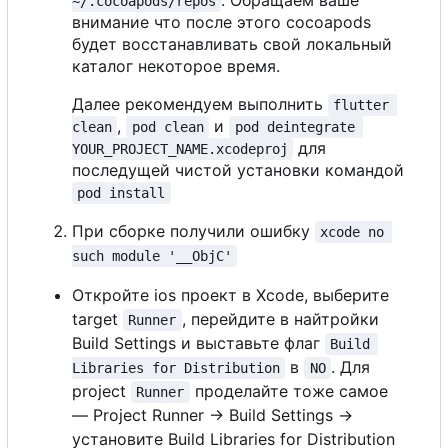
~/.cocoapods/repos
внимание что после этого cocoapods
будет восстанавливать свой локальный
каталог некоторое время.
Далее рекомендуем выполнить
flutter 
,
и
clean
pod clean
pod deintegrate 
для
YOUR_PROJECT_NAME.xcodeproj
последущей чистой установки командой
pod install
При сборке получили ошибку
xcode no 
such module '__ObjC'
Откройте ios проект в Xcode, выберите
target
, перейдите в найтройки
Runner
Build Settings и выставьте флаг
Build 
в
. Для
Libraries for Distribution
NO
project
проделайте тоже самое
Runner
— Project Runner -> Build Settings ->
установите Build Libraries for Distribution