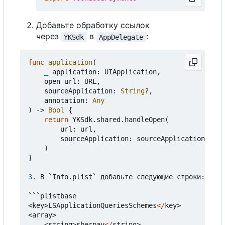
Добавьте обработку ссылок
через
в
:
YKSdk
AppDelegate
func
application
(
_
application
:
UIApplication
,
open
url
:
URL
,
sourceApplication
:
String
?,
annotation
:
Any
)
->
Bool
{
return
YKSdk
.
shared
.
handleOpen
(
url
:
url
,
sourceApplication
:
sourceApplication
)
}
3.
В
`
Info
.
plist
`
добавьте
следующие
строки
:
```
plistbase
<
key
>
LSApplicationQueriesSchemes
</
key
>
<
array
>
<
string
>
sberpay
</
string
>