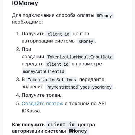
ЮMoney
Для подключения способа оплаты
ЮMoney
необходимо:
Получить
центра
client id
авторизации системы
.
ЮMoney
При
создании
TokenizationModuleInputData
передать
в параметре
client id
moneyAuthClientId
В
передайте
TokenizationSettings
значение
.
PaymentMethodTypes.yooMoney
Получите токен.
Создайте платеж
с токеном по API
ЮKassa.
Как получить
центра
client id
авторизации системы
ЮMoney