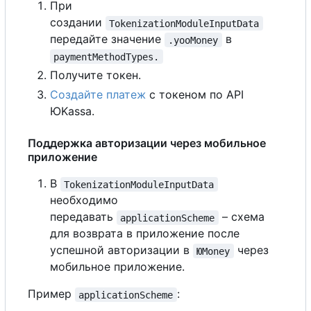
При
создании
TokenizationModuleInputData
передайте значение
в
.yooMoney
paymentMethodTypes.
Получите токен.
Создайте платеж
с токеном по API
ЮKassa.
Поддержка авторизации через мобильное
приложение
В
TokenizationModuleInputData
необходимо
передавать
– схема
applicationScheme
для возврата в приложение после
успешной авторизации в
через
ЮMoney
мобильное приложение.
Пример
:
applicationScheme