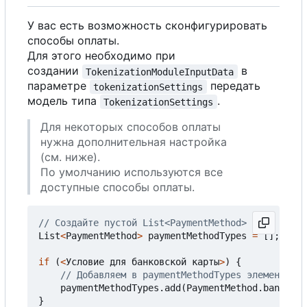
У вас есть возможность сконфигурировать
способы оплаты.
Для этого необходимо при
создании
в
TokenizationModuleInputData
параметре
передать
tokenizationSettings
модель типа
.
TokenizationSettings
Для некоторых способов оплаты
нужна дополнительная настройка
(см. ниже).
По умолчанию используются все
доступные способы оплаты.
List
<
PaymentMethod
>
paymentMethodTypes
=
[];
if
(
<
Условие
для
банковской
карты
>
)
{
paymentMethodTypes
.
add
(
PaymentMethod
.
bankCard
}