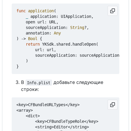
func
application
(
_
application
:
UIApplication
,
open
url
:
URL
,
sourceApplication
:
String
?,
annotation
:
Any
)
->
Bool
{
return
YKSdk
.
shared
.
handleOpen
(
url
:
url
,
sourceApplication
:
sourceApplication
)
}
В
добавьте следующие
Info.plist
строки:
<key>CFBundleURLTypes</key>

<array>

    <dict>

        <key>CFBundleTypeRole</key>

        <string>Editor</string>
