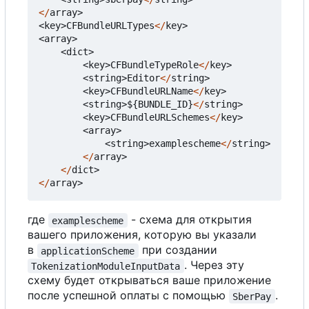
</
array
>
<
key
>
CFBundleURLTypes
</
key
>
<
array
>
<
dict
>
<
key
>
CFBundleTypeRole
</
key
>
<
string
>
Editor
</
string
>
<
key
>
CFBundleURLName
</
key
>
<
string
>
$
{
BUNDLE_ID
}
</
string
>
<
key
>
CFBundleURLSchemes
</
key
>
<
array
>
<
string
>
examplescheme
</
string
>
</
array
>
</
dict
>
</
array
>
где
- схема для открытия
examplescheme
вашего приложения, которую вы указали
в
при создании
applicationScheme
. Через эту
TokenizationModuleInputData
схему будет открываться ваше приложение
после успешной оплаты с помощью
.
SberPay