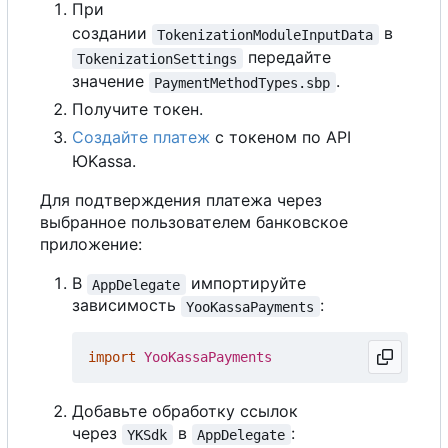
При
создании
в
TokenizationModuleInputData
передайте
TokenizationSettings
значение
.
PaymentMethodTypes.sbp
Получите токен.
Создайте платеж
с токеном по API
ЮKassa.
Для подтверждения платежа через
выбранное пользователем банковское
приложение:
В
импортируйте
AppDelegate
зависимость
:
YooKassaPayments
import
YooKassaPayments
Добавьте обработку ссылок
через
в
:
YKSdk
AppDelegate