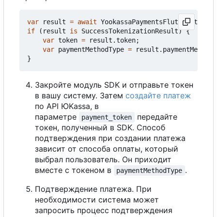
var
result
=
await
YookassaPaymentsFlutter
.
tokeni
if
(
result
is
SuccessTokenizationResult
)
{
var
token
=
result
.
token
;
var
paymentMethodType
=
result
.
paymentMethodT
}
Закройте модуль SDK и отправьте токен
в вашу систему. Затем
создайте платеж
по API ЮKassa, в
параметре
передайте
payment_token
токен, полученный в SDK. Способ
подтверждения при создании платежа
зависит от способа оплаты, который
выбрал пользователь. Он приходит
вместе с токеном в
.
paymentMethodType
Подтверждение платежа. При
необходимости система может
запросить процесс подтверждения