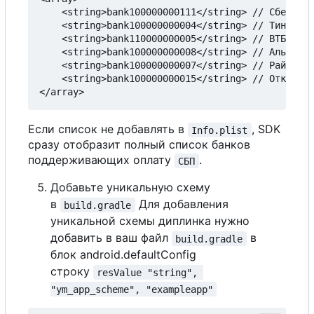
    <string>bank100000000111</string> // Сбербанк

    <string>bank100000000004</string> // Тинькофф

    <string>bank110000000005</string> // ВТБ

    <string>bank100000000008</string> // Альфа

    <string>bank100000000007</string> // Райфайзе
    <string>bank100000000015</string> // Открытие

Если список не добавлять в
, SDK
Info.plist
сразу отобразит полный список банков
поддерживающих оплату
.
СБП
Добавьте уникальную схему
в
Для добавления
build.gradle
уникальной схемы диплинка нужно
добавить в ваш файл
в
build.gradle
блок android.defaultConfig
строку
resValue "string", 
"ym_app_scheme", "exampleapp"