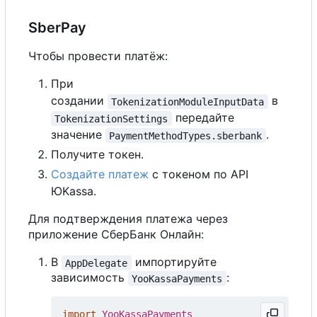
SberPay
Чтобы провести платёж:
При
создании
в
TokenizationModuleInputData
передайте
TokenizationSettings
значение
.
PaymentMethodTypes.sberbank
Получите токен.
Создайте платеж
с токеном по API
ЮKassa.
Для подтверждения платежа через
приложение СберБанк Онлайн:
В
импортируйте
AppDelegate
зависимость
:
YooKassaPayments
import
YooKassaPayments