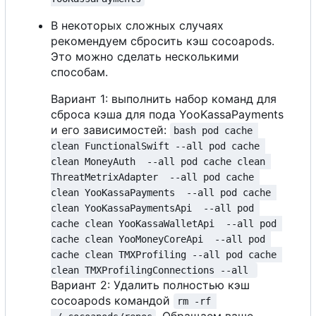
В некоторых сложных случаях
рекомендуем сбросить кэш cocoapods.
Это можно сделать несколькими
способам.
Вариант 1: выполнить набор команд для
сброса кэша для пода YooKassaPayments
и его зависимостей:
bash pod cache 
clean FunctionalSwift --all pod cache 
clean MoneyAuth  --all pod cache clean 
ThreatMetrixAdapter  --all pod cache 
clean YooKassaPayments  --all pod cache 
clean YooKassaPaymentsApi  --all pod 
cache clean YooKassaWalletApi  --all pod 
cache clean YooMoneyCoreApi  --all pod 
cache clean TMXProfiling --all pod cache 
clean TMXProfilingConnections --all 
Вариант 2: Удалить полностью кэш
cocoapods командой
rm -rf 
. Обращаем ваше