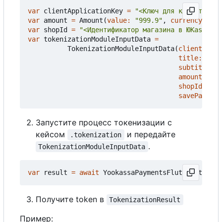
var
clientApplicationKey
=
"<Ключ для клиентских 
var
amount
=
Amount
(
value:
"999.9"
,
currency:
Cur
var
shopId
=
"<Идентификатор магазина в ЮKassa)>"
var
tokenizationModuleInputData
=
TokenizationModuleInputData
(
clientAppli
title:
"Кос
subtitle:
"
amount:
amo
shopId:
sho
savePayment
Запустите процесс токенизации с
кейсом
и передайте
.tokenization
.
TokenizationModuleInputData
var
result
=
await
YookassaPaymentsFlutter
.
tokeni
Получите token в
TokenizationResult
Пример: