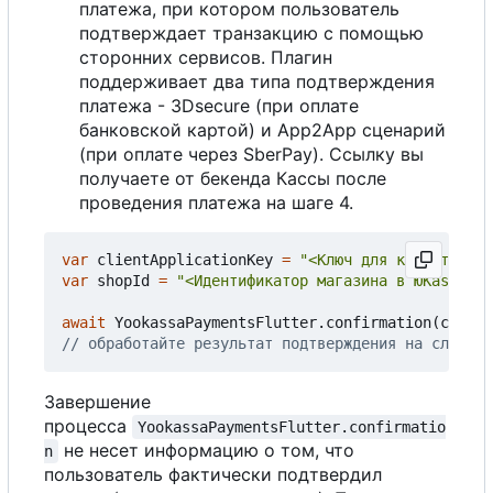
платежа, при котором пользователь
подтверждает транзакцию с помощью
сторонних сервисов. Плагин
поддерживает два типа подтверждения
платежа - 3Dsecure (при оплате
банковской картой) и App2App сценарий
(при оплате через SberPay). Ссылку вы
получаете от бекенда Кассы после
проведения платежа на шаге 4.
var
clientApplicationKey
=
"<Ключ для клиентских 
var
shopId
=
"<Идентификатор магазина в ЮKassa)>"
await
YookassaPaymentsFlutter
.
confirmation
(
confir
Завершение
процесса
YookassaPaymentsFlutter.confirmatio
не несет информацию о том, что
n
пользователь фактически подтвердил