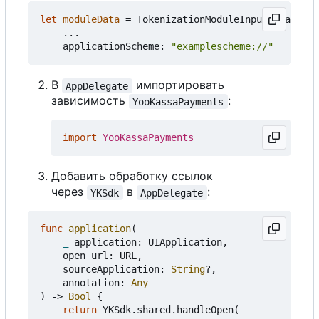
let
moduleData
=
TokenizationModuleInputData
(
...
applicationScheme
:
"examplescheme://"
В
импортировать
AppDelegate
зависимость
:
YooKassaPayments
import
YooKassaPayments
Добавить обработку ссылок
через
в
:
YKSdk
AppDelegate
func
application
(
_
application
:
UIApplication
,
open
url
:
URL
,
sourceApplication
:
String
?,
annotation
:
Any
)
->
Bool
{
return
YKSdk
.
shared
.
handleOpen
(