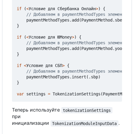
if
(
<
Условие
для
Сбербанка
Онлайн
>
)
{
paymentMethodTypes
.
add
(
PaymentMethod
.
sberbank
}
if
(
<
Условие
для
Ю
Money
>
)
{
paymentMethodTypes
.
add
(
PaymentMethod
.
yooMoney
}
if
<
Условие
для
СБП
>
{
paymentMethodTypes
.
insert
(.
sbp
)
}
var
settings
=
TokenizationSettings
(
PaymentMethod
Теперь используйте
tokenizationSettings
при
инициализации
.
TokenizationModuleInputData