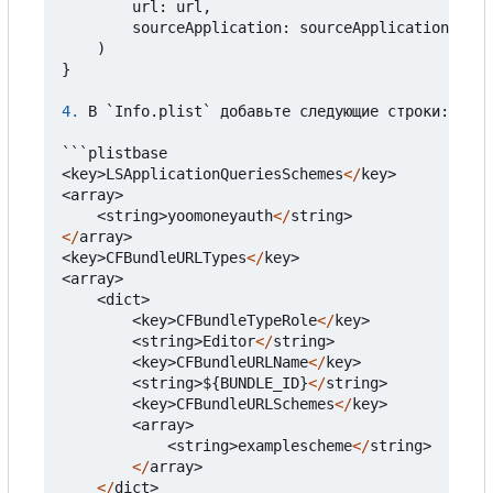
url
:
url
,
sourceApplication
:
sourceApplication
)
}
4.
В
`
Info
.
plist
`
добавьте
следующие
строки
:
```
plistbase
<
key
>
LSApplicationQueriesSchemes
</
key
>
<
array
>
<
string
>
yoomoneyauth
</
string
>
</
array
>
<
key
>
CFBundleURLTypes
</
key
>
<
array
>
<
dict
>
<
key
>
CFBundleTypeRole
</
key
>
<
string
>
Editor
</
string
>
<
key
>
CFBundleURLName
</
key
>
<
string
>
$
{
BUNDLE_ID
}
</
string
>
<
key
>
CFBundleURLSchemes
</
key
>
<
array
>
<
string
>
examplescheme
</
string
>
</
array
>
</
dict
>