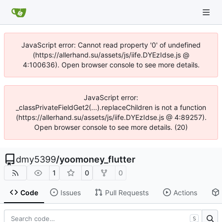
JavaScript error: Cannot read property '0' of undefined
(https://allerhand.su/assets/js/iife.DYEzIdse.js @
4:100636). Open browser console to see more details.
JavaScript error:
_classPrivateFieldGet2(...).replaceChildren is not a function
(https://allerhand.su/assets/js/iife.DYEzIdse.js @ 4:89257).
Open browser console to see more details. (20)
dmy5399
/
yoomoney_flutter
1
0
0
Code
Issues
Pull Requests
Actions
S